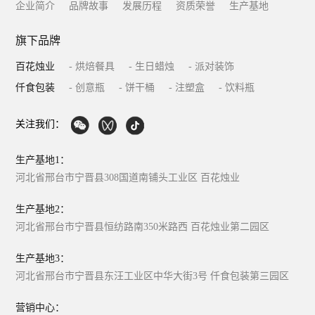
企业简介
品牌故事
发展历程
资质荣誉
生产基地
旗下品牌
百花烛业
- 烘焙餐具
- 生日蜡烛
- 派对装饰
仟食包装
- 创意瓶
- 饼干桶
- 注塑盒
- 饮料瓶
关注我们：
生产基地1：
河北省邢台市宁晋县308国道南铺头工业区 百花烛业
生产基地2：
河北省邢台市宁晋县恒纺路南350米路西 百花烛业第二园区
生产基地3：
河北省邢台市宁晋县东汪工业区中华大街3号 仟食包装第三园区
营销中心：