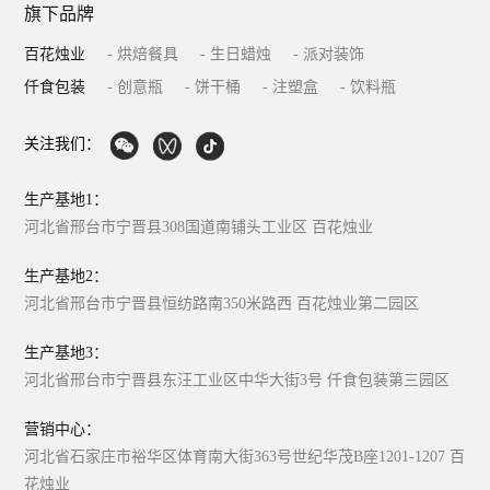
旗下品牌
百花烛业
- 烘焙餐具
- 生日蜡烛
- 派对装饰
仟食包装
- 创意瓶
- 饼干桶
- 注塑盒
- 饮料瓶
关注我们：
生产基地1：
河北省邢台市宁晋县308国道南铺头工业区 百花烛业
生产基地2：
河北省邢台市宁晋县恒纺路南350米路西 百花烛业第二园区
生产基地3：
河北省邢台市宁晋县东汪工业区中华大街3号 仟食包装第三园区
营销中心：
河北省石家庄市裕华区体育南大街363号世纪华茂B座1201-1207 百
花烛业